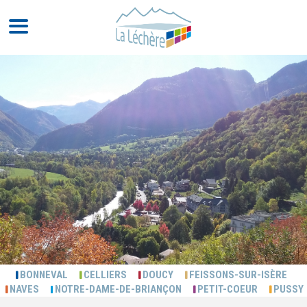
BONNEVAL
CELLIERS
DOUCY
FEISSONS-SUR-ISÈRE
NAVES
NOTRE-DAME-DE-BRIANÇON
PETIT-COEUR
PUSSY