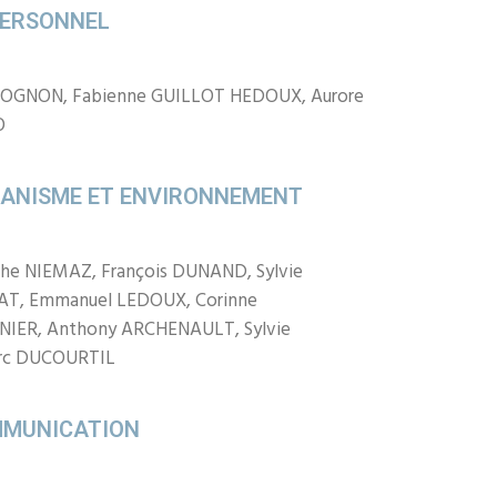
PERSONNEL
UCOGNON, Fabienne GUILLOT HEDOUX, Aurore
O
ANISME ET ENVIRONNEMENT
phe NIEMAZ, François DUNAND, Sylvie
T, Emmanuel LEDOUX, Corinne
NIER, Anthony ARCHENAULT, Sylvie
rc DUCOURTIL
MMUNICATION