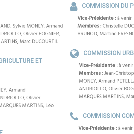
COMMISSION DU 
Vice-Présidente :
à venir
NAND, Sylvie MONEY, Armand
Membres :
Christelle D
DRIOLLO, Olivier BOGNIER,
BRUNOD, Martine FRESN
MARTINS, Marc DUCOURTIL
COMMISSION URB
GRICULTURE ET
Vice-Présidente :
à venir
Membres :
Jean-Christo
MONEY, Armand PETELLA
ANDRIOLLO, Olivier BOG
NEY, Armand
MARQUES MARTINS, Ma
NDRIOLLO, Olivier
 MARQUES MARTINS, Léo
COMMISSION CO
Vice-Présidente :
à venir
E