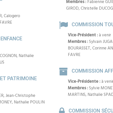
Membres :
Fabienne GUI
GIROD, Christelle DUCOG
R, Calogero
 FAVRE
COMMISSION TO
Vice-Président :
à venir
 ENFANCE
Membres :
Sylvain JUG
BOURASSET, Corinne A
FAVRE
UCOGNON, Nathalie
JUS
COMMISSION AFF
 ET PATRIMOINE
Vice-Présidente :
à veni
Membres :
Sylvie MONE
MARTINS, Nathalie SPAD
ER, Jean-Christophe
MONEY, Nathalie POULIN
COMMISSION SÉCU