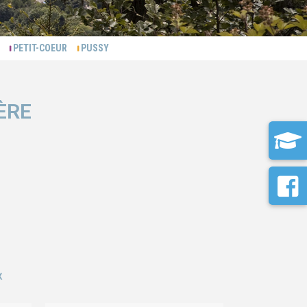
ON
PETIT-COEUR
PUSSY
ÈRE
X