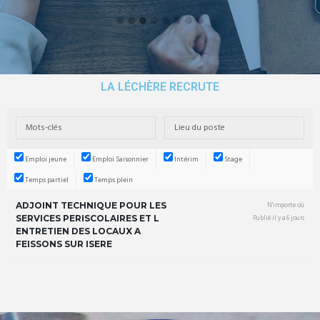
LA LÉCHÈRE RECRUTE
Emploi jeune
Emploi Saisonnier
Intérim
Stage
Temps partiel
Temps plein
ADJOINT TECHNIQUE POUR LES
N'importe où
SERVICES PERISCOLAIRES ET L
Publié il y a 6 jours
ENTRETIEN DES LOCAUX A
FEISSONS SUR ISERE