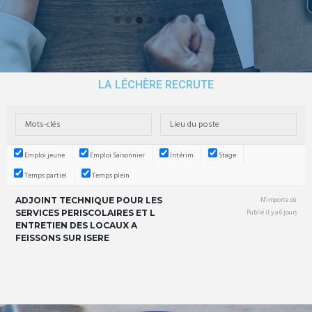
LA LÉCHÈRE RECRUTE
Emploi jeune
Emploi Saisonnier
Intérim
Stage
Temps partiel
Temps plein
ADJOINT TECHNIQUE POUR LES
N'importe où
SERVICES PERISCOLAIRES ET L
Publié il y a 6 jours
ENTRETIEN DES LOCAUX A
FEISSONS SUR ISERE