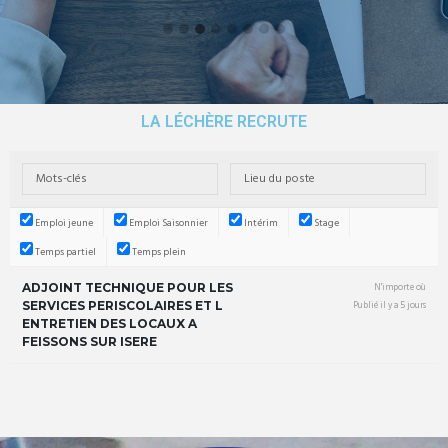
LA LÉCHÈRE RECRUTE
Emploi jeune
Emploi Saisonnier
Intérim
Stage
Temps partiel
Temps plein
ADJOINT TECHNIQUE POUR LES
N'importe où
SERVICES PERISCOLAIRES ET L
Publié il y a 5 jours
ENTRETIEN DES LOCAUX A
FEISSONS SUR ISERE