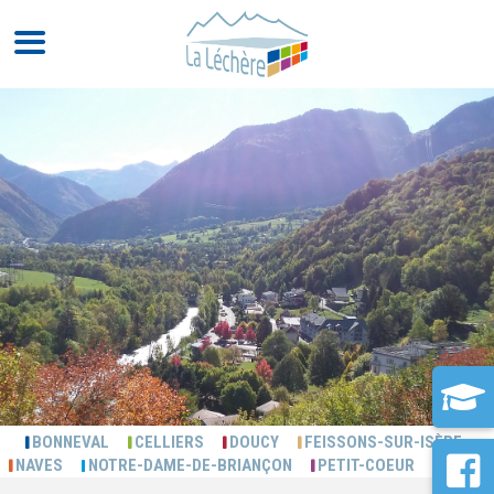
BONNEVAL
CELLIERS
DOUCY
FEISSONS-SUR-ISÈRE
NAVES
NOTRE-DAME-DE-BRIANÇON
PETIT-COEUR
PUSSY