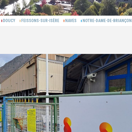
S
DOUCY
FEISSONS-SUR-ISÈRE
NAVES
NOTRE-DAME-DE-BRIANÇ